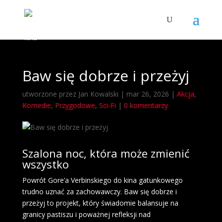
Baw się dobrze i przeżyj
utworzone przez
Jan Kowalski
|
mar 26, 2026
|
Akcja
,
Komedie
,
Przygodowe
,
Sci-Fi
|
0 komentarzy
Szalona noc, która może zmienić
wszystko
Powrót Gore’a Verbinskiego do kina gatunkowego
trudno uznać za zachowawczy. Baw się dobrze i
przeżyj to projekt, który świadomie balansuje na
granicy pastiszu i poważnej refleksji nad