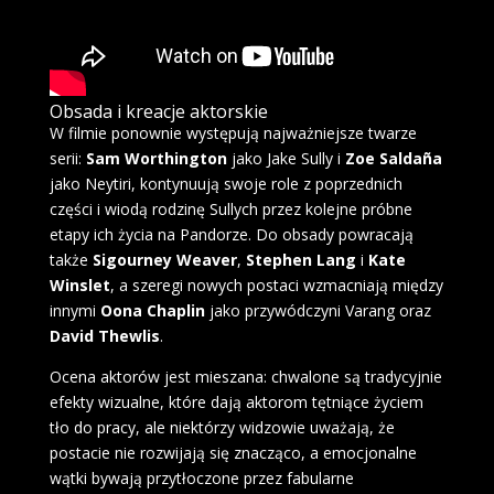
Obsada i kreacje aktorskie
W filmie ponownie występują najważniejsze twarze
serii:
Sam Worthington
jako Jake Sully i
Zoe Saldaña
jako Neytiri, kontynuują swoje role z poprzednich
części i wiodą rodzinę Sullych przez kolejne próbne
etapy ich życia na Pandorze. Do obsady powracają
także
Sigourney Weaver
,
Stephen Lang
i
Kate
Winslet
, a szeregi nowych postaci wzmacniają między
innymi
Oona Chaplin
jako przywódczyni Varang oraz
David Thewlis
.
Ocena aktorów jest mieszana: chwalone są tradycyjnie
efekty wizualne, które dają aktorom tętniące życiem
tło do pracy, ale niektórzy widzowie uważają, że
postacie nie rozwijają się znacząco, a emocjonalne
wątki bywają przytłoczone przez fabularne