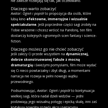
nie zawsze rozwijają się tak, jak oczekiwano.
Dlaczego warto zobaczyć
Avatar: Ogień i popiół
to propozycja dla osób, które
lubią kino
efektowne, immersyjne i wizualnie
spektakularne
. Jeśli poprzednie części sagi zrobiły na
Tobie wrażenie i chcesz wrócić na Pandorę, ten film
dostarczy kolejnych ogromnych scen fantasy i science-
fiction.
Dlaczego możesz go nie chcieć zobaczyć
Jeśli zależy Ci przede wszystkim na
dynamicznej,
dobrze skonstruowanej fabule z mocną
dramaturgią
i świeżymi pomysłami, film może wydać
się Ci nieco powtarzalny i zbyt długi, a momentami
narracja nie rozwija w pełni nowego wątku
przewodniego.
Podsumowując,
Avatar: Ogień i popiół
to kontynuacja
wielkiej sagi, która nadal dzieli widzów — jedni
podziwiają jego wizualną potęgę i epicką skalę, inni zaś
krytykują powolny rozwój akcji i narracyjną