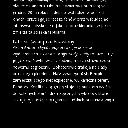
planecie Pandora. Film miał światową premierę w
grudniu 2025 roku i zadebiutował także w polskich
kinach, przyciągając rzesze fanów oraz wzbudzając
intensywne dyskusje o jakości oraz kierunku, w jakim
zmierza ta ścieżka fabularna.
Fabuła i świat przedstawiony
Akcja
Avatar: Ogień i popiół
rozgrywa się po
wydarzeniach z
Avatar: Droga wody
, kiedy to Jake Sully i
jego żona Neytiri wraz z rodziną muszą stawić czoła
nowemu zagrożeniu. Bohaterowie trafiają na ślady
brutalnego plemienia Na’vi zwanego
Ash People
,
zamieszkującego niebezpieczne, wulkaniczne tereny
Pandory. Konflikt z tą grupą staje się punktem wyjścia
do kolejnych starć i dramatycznych wyborów, które
testują lojalność, siłę i granice ludzkich oraz Na’vi więzi.