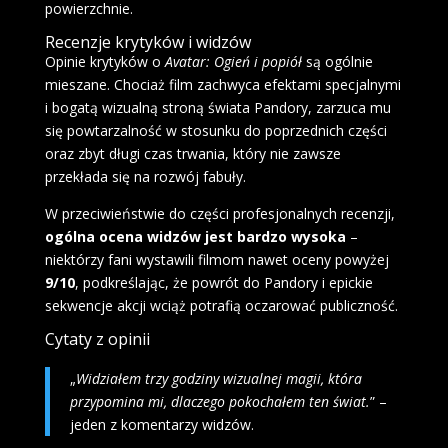
powierzchnie.
Recenzje krytyków i widzów
Opinie krytyków o
Avatar: Ogień i popiół
są ogólnie
mieszane. Chociaż film zachwyca efektami specjalnymi
i bogatą wizualną stroną świata Pandory, zarzuca mu
się powtarzalność w stosunku do poprzednich części
oraz zbyt długi czas trwania, który nie zawsze
przekłada się na rozwój fabuły.
W przeciwieństwie do części profesjonalnych recenzji,
ogólna ocena widzów jest bardzo wysoka
–
niektórzy fani wystawili filmom nawet oceny powyżej
9/10
, podkreślając, że powrót do Pandory i epickie
sekwencje akcji wciąż potrafią oczarować publiczność.
Cytaty z opinii
„
Widziałem trzy godziny wizualnej magii, która
przypomina mi, dlaczego pokochałem ten świat.
” –
jeden z komentarzy widzów.