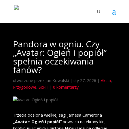
Pandora w ogniu. Czy
„Avatar: Ogień i popiół”
spełnia oczekiwania
fanów?
utworzone przez
Jan Kowalski
|
sty 27, 2026
|
Akcja
,
Przygodowe
,
Sci-Fi
|
0 komentarzy
Trzecia odsłona wielkiej sagi Jamesa Camerona
„Avatar: Ogień i popiół”
powraca na ekrany kin,
kontynuując epicką historię Na’vi i ludzi na odległej